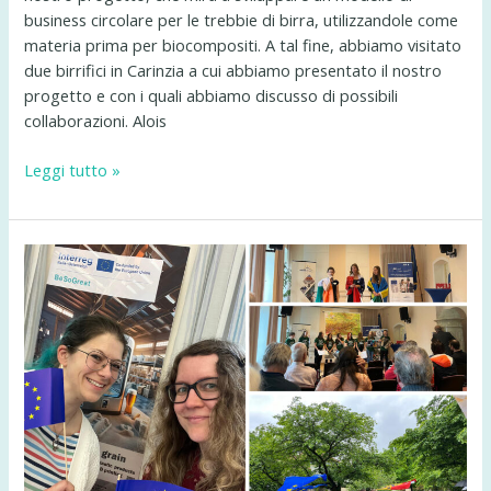
business circolare per le trebbie di birra, utilizzandole come
materia prima per biocompositi. A tal fine, abbiamo visitato
due birrifici in Carinzia a cui abbiamo presentato il nostro
progetto e con i quali abbiamo discusso di possibili
collaborazioni. Alois
Visite
Leggi tutto »
ai
birrifici
Loncium
e
Hirter