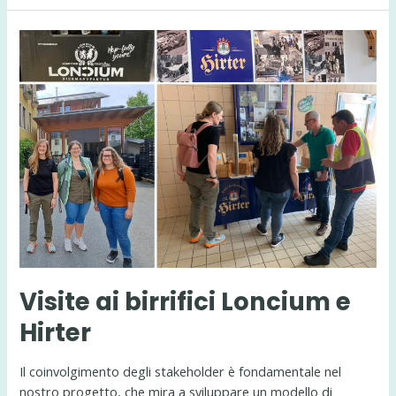
group
di
BeSoGreat
in
Italia
–
Pordenone
Visite ai birrifici Loncium e
Hirter
Il coinvolgimento degli stakeholder è fondamentale nel
nostro progetto, che mira a sviluppare un modello di