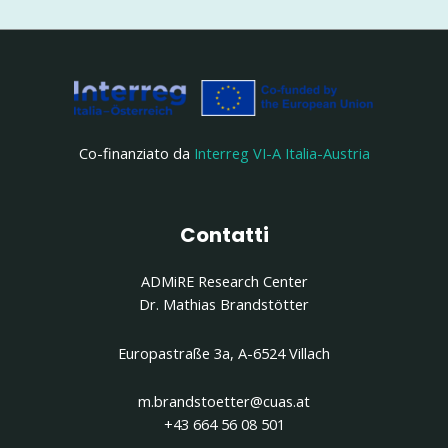
articoli
Klagenfurt
Co-finanziato da
Interreg VI-A Italia-Austria
Contatti
ADMiRE Research Center
Dr. Mathias Brandstötter
Europastraße 3a, A-6524 Villach
m.brandstoetter@cuas.at
+43 664 56 08 501