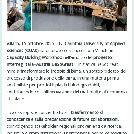
Villach, 15 ottobre 2025
– La
Carinthia University of Applied
Sciences (CUAS)
ha ospitato con successo a Villach un
Capacity Building Workshop
nell’ambito del
progetto
Interreg Italia–Austria BeSoGreat
. L’iniziativa BeSoGreat
mira a
trasformare le trebbie di birra
, un sottoprodotto del
processo di produzione della birra,
in una materia prima
sostenibile per prodotti plastici biodegradabili
,
contribuendo così all’
innovazione dei materiali e all’economia
circolare
.
Il workshop si è concentrato sul
trasferimento di
conoscenze e sulla preparazione di future collaborazioni
,
coinvolgendo stakeholder regionali provenienti da ricerca,
industria e amministrazione. I partecipanti hanno conosciuto