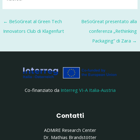
Navigazione
←
BeSoGreat al Green Tech
BeSoGreat presentato alla
articoli
Innovators Club di Klagenfurt
conferenza „Rethinking
Packaging” di Zara
→
Co-finanziato da
Interreg VI-A Italia-Austria
Contatti
ADMiRE Research Center
Dr. Mathias Brandstötter