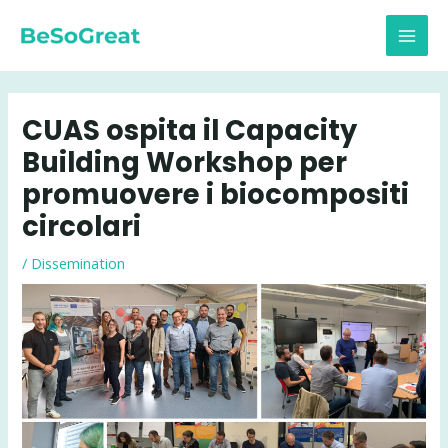
Vai
al
MAI
contenuto
MEN
CUAS ospita il Capacity
Building Workshop per
promuovere i biocompositi
circolari
/
Dissemination