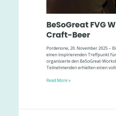
BeSoGreat FVG Wo
Craft-Beer
Pordenone, 20. November 2025 – Birr
einen inspirierenden Treffpunkt fü
organisierte den BeSoGreat-Worksh
Teilnehmenden erhielten einen voll
BeSoGreat
Read More »
FVG
Workshop:
Innovation,
Kreislaufwirtschaft
und