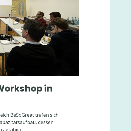
Workshop in
reich BeSoGreat trafen sich
apazitätsaufbau, dessen
tragfähige