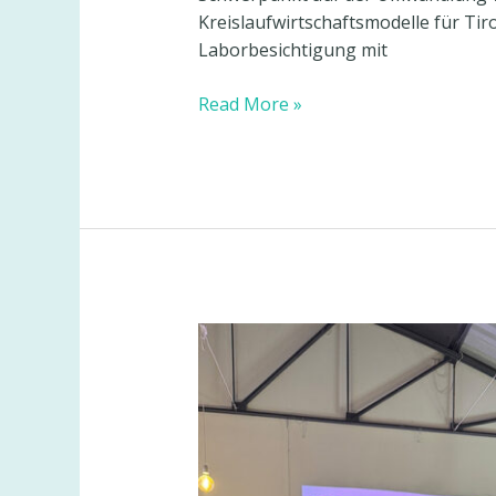
Kreislaufwirtschaftsmodelle für Ti
Laborbesichtigung mit
Von
Read More »
Biertreber
zu
Biokompositen:
BeSoGreat-
Workshop
in
Kufstein
stärkt
regionale
Kreislaufwirtschaft