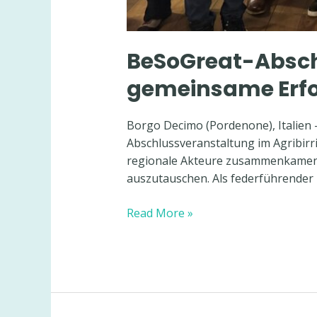
BeSoGreat-Absch
gemeinsame Erfo
Borgo Decimo (Pordenone), Italien –
Abschlussveranstaltung im Agribirr
regionale Akteure zusammenkamen, 
auszutauschen. Als federführender 
BeSoGreat-
Read More »
Abschlussveranstaltung:
Starke
Partnerschaften,
gemeinsame
Erfolge