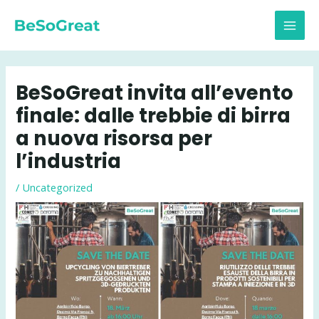
Vai
al
MAI
contenuto
MEN
BeSoGreat invita all’evento
finale: dalle trebbie di birra
a nuova risorsa per
l’industria
/
Uncategorized