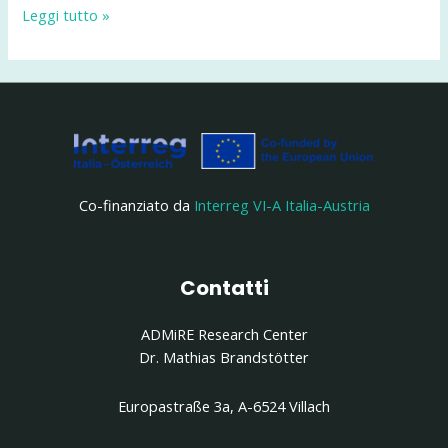
BeSoGreat
Leggi tutto »
invita
all’evento
finale:
dalle
trebbie
di
birra
a
Co-finanziato da
Interreg VI-A Italia-Austria
nuova
risorsa
per
Contatti
l’industria
ADMiRE Research Center
Dr. Mathias Brandstötter
Europastraße 3a, A-6524 Villach